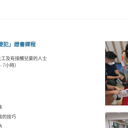
侵犯」證書課程
社工及有接觸兒童的人士
節 - 7小時）
象
談的技巧
估