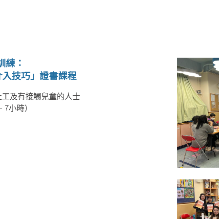
職訓練：
介入技巧」證書課程
社工及有接觸兒童的人士
- 7
小時）