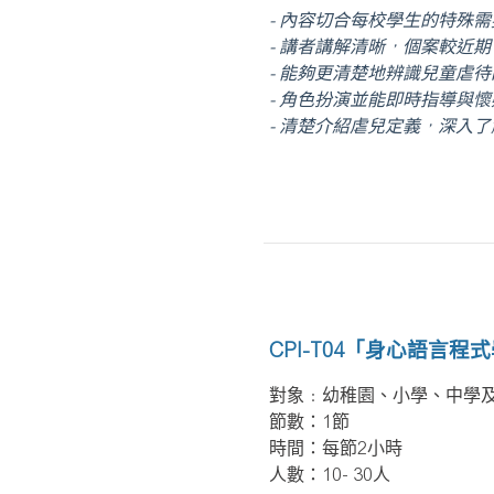
- 內容切合每校學生的特殊需
- 講者講解清晰，個案較近
- 能夠更清楚地辨識兒童虐
- 角色扮演並能即時指導與
- 清楚介紹虐兒定義，深入
CPI-T04「身心語言程
對象﹕幼稚園、小學、中學
節數：1節
時間：每節2小時
人數：10- 30人