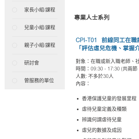
家長小組/課程
專業人士系列
兒童小組/課程
CPl-T01 前線同工在
親子小組/課程
「評估虐兒危機、掌握
對象：在職或新入職老師、
研討會
時間：
09:30 - 17:30 (
共兩節
人數
:
不多於
30
人
曾服務的單位
內容：
香港保護兒童的發展里程
虐待兒童定義及種類
辨識何謂虐待兒童
虐兒的數據及成因