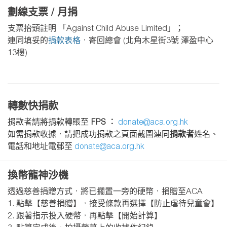
劃線支票 / 月捐
支票抬頭註明
「
Against Child Abuse Limited
」；
連同填妥的
捐款表格
，寄回總會
(
北角木星街
3
號
澤盈中心
13
樓
)
轉數快捐款
捐款者請將捐款轉賬至
FPS
︰
donate@aca.org.hk
如需捐款收據，請把成功捐款之頁面截圖連同
捐款者
姓名、
電話和地址電郵至
donate@aca.org.hk
換幣龍神沙機
透過慈善捐贈方式，將已擱置一旁的硬幣，捐贈至ACA
1. 點擊【慈善捐贈】，接受條款再選擇【防止虐待兒童會】
2. 跟著指示投入硬幣，再點擊【開始計算】