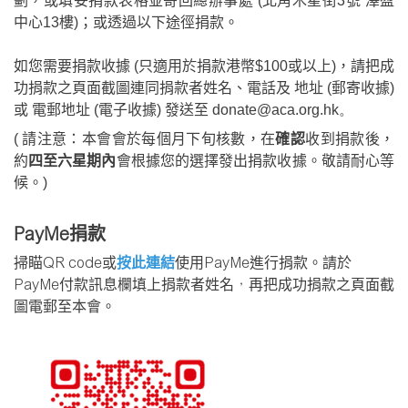
劃，或填妥捐款表格並寄回總辦事處 (北角木星街3號 澤盈
中心13樓)；或透過以下途徑捐款。
如您需要捐款收據
(只適用於捐款港幣$100或以上)
，
請把成
功捐款之頁面截圖連同捐款者姓名、電話及 地址 (郵寄收據)
或 電郵地址 (
電子收據
) 發送至
donate@aca.org.hk
。
( 請注意：本會會於每個月下旬核數，在
確認
收到捐款後，
約
四至六星期內
會根據您的選擇發出捐款收據。敬請耐心等
候。)
PayMe捐款
掃瞄
QR code
或
按此連結
使用PayMe進行
捐款。請於
PayMe付款訊息欄填上捐款者姓名，再把成功捐款之頁面截
圖電郵至本會。