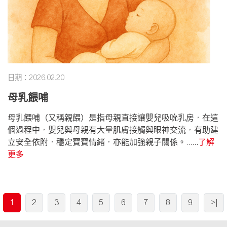
日期：2026.02.20
母乳餵哺
母乳餵哺（又稱親餵）是指母親直接讓嬰兒吸吮乳房，在這
個過程中，嬰兒與母親有大量肌膚接觸與眼神交流，有助建
立安全依附，穩定寶寶情緒，亦能加強親子關係。......
了解
更多
1
2
3
4
5
6
7
8
9
>|