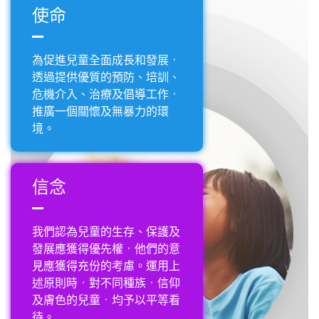
使命
為促進兒童全面成長和發展，
透過提供優質的預防、培訓、
危機介入、治療及倡導工作，
推廣一個關懷及無暴力的環
境。
信念
我們認為兒童的生存、保護及
發展應獲得優先權，他們的意
見應獲得充份的考慮。運用上
述原則時，對不同種族，信仰
及膚色的兒童，均予以平等看
待。