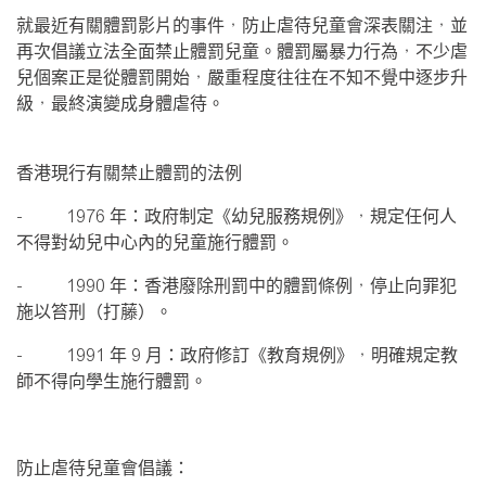
就最近有關體罰影片的事件，防止虐待兒童會深表關注，並
再次倡議立法全面禁止體罰兒童。體罰屬暴力行為，不少虐
兒個案正是從體罰開始，嚴重程度往往在不知不覺中逐步升
級，最終演變成身體虐待。
香港現行有關禁止體罰的法例
-
1976
年：政府制定《幼兒服務規例》，規定任何人
不得對幼兒中心內的兒童施行體罰。
-
1990
年：香港廢除刑罰中的體罰條例，停止向罪犯
施以笞刑（打藤）。
-
1991
年
9
月：政府修訂《教育規例》，明確規定教
師不得向學生施行體罰。
防止虐待兒童會倡議：