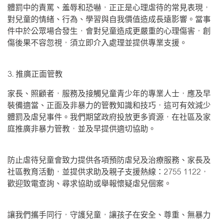
體罰中的責罵、羞辱和恐嚇，正正是心理虐待的常見表現，
對兒童的情緒、行為、學習與自我價值造成長遠影響。當事
件中於公眾場合發生，會對兒童造成更嚴重的心理傷害，創
傷後果不容忽視，須立即介入處理並提供專業支援。
3.
推廣正面管教
家長、照顧者，服務及接觸兒童青少年的專業人士，應及早
裝備適當、正面及非暴力的管教知識和技巧，這可有效減少
體罰及虐兒事件。我們期望政府投放更多資源，在社區及家
庭推廣非暴力管教，並及早提供適切協助。
防止虐待兒童會致力提供各項預防虐兒及治療服務、家長及
社區教育活動，並提供求助及親子支援熱線：
2755 1122
，
歡迎致電查詢、尋求協助或舉報懷疑虐兒個案。
讓我們攜手同行，守護兒童，讓孩子在安全、尊重、無暴力