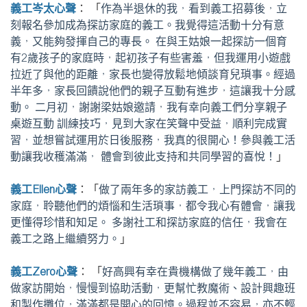
義工岑太心聲
： 「
作為半退休的我，看到義工招募後，立
刻報名參加成為探訪家庭的義工。我覺得這活動十分有意
義，又能夠發揮自己的專長。 在與王姑娘一起探訪一個育
有2歲孩子的家庭時，起初孩子有些害羞，但我運用小遊戲
拉近了與他的距離，家長也變得放鬆地傾談育兒瑣事。經過
半年多，家長回饋說他們的親子互動有進步，這讓我十分感
動。 二月初，謝謝梁姑娘邀請，我有幸向義工們分享親子
桌遊互動 訓練技巧，見到大家在笑聲中受益，順利完成實
習，並想嘗試運用於日後服務，我真的很開心！參與義工活
動讓我收穫滿滿， 體會到彼此支持和共同學習的喜悅！
」
義工Ellen心聲
：「
做了兩年多的家訪義工，上門探訪不同的
家庭，聆聽他們的煩惱和生活瑣事，都令我心有體會，讓我
更懂得珍惜和知足。 多謝社工和探訪家庭的信任，我會在
義工之路上繼續努力。
」
義工Zero心聲
： 「
好高興有幸在貴機構做了幾年義工，由
做家訪開始，慢慢到協助活動，更幫忙教魔術、設計興趣班
和製作攤位，滿滿都是開心的回憶。過程並不容易，亦不輕