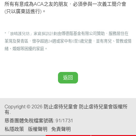
所有有意成為ACA之友的朋友，必須參與一次義工簡介會
(只以廣東話進行)。
*「放晴護兒坊」家庭探訪計劃
由傅德蔭基金有限公司贊助，服務居住在
荃灣及葵青區，懷孕超過24週或家中有0至5歲兒童，並有育兒、管教或情
緒、婚姻等困擾的家庭。
返回
Copyright © 2026 防止虐待兒童會 防止虐待兒童會版權所
有.
慈善團體免稅檔案號碼: 91/1731
私隱政策
版權聲明
免責聲明