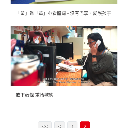
「童」聲「童」心看體罰 - 沒有巴掌．愛護孩子
放下藤條 重拾歡笑
<<
<
1
2