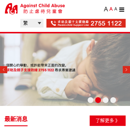
A
A
A
協助兒童紓緩情緒和學習處理情緒
《強制舉報虐待兒童條例》實施
的正確方法
了解更多 》
了解更多 》
最新消息
了解更多 》