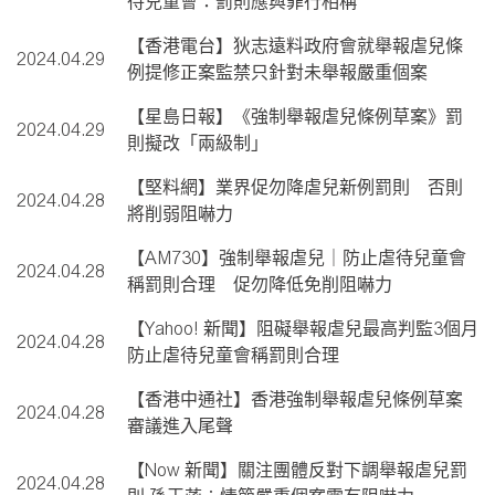
待兒童會：罰則應與罪行相稱
【香港電台】狄志遠料政府會就舉報虐兒條
2024.04.29
例提修正案監禁只針對未舉報嚴重個案
【星島日報】《強制舉報虐兒條例草案》罰
2024.04.29
則擬改「兩級制」
【堅料網】業界促勿降虐兒新例罰則 否則
2024.04.28
將削弱阻嚇力
【AM730】強制舉報虐兒｜防止虐待兒童會
2024.04.28
稱罰則合理 促勿降低免削阻嚇力
【Yahoo! 新聞】阻礙舉報虐兒最高判監3個月
2024.04.28
防止虐待兒童會稱罰則合理
【香港中通社】香港強制舉報虐兒條例草案
2024.04.28
審議進入尾聲
【Now 新聞】關注團體反對下調舉報虐兒罰
2024.04.28