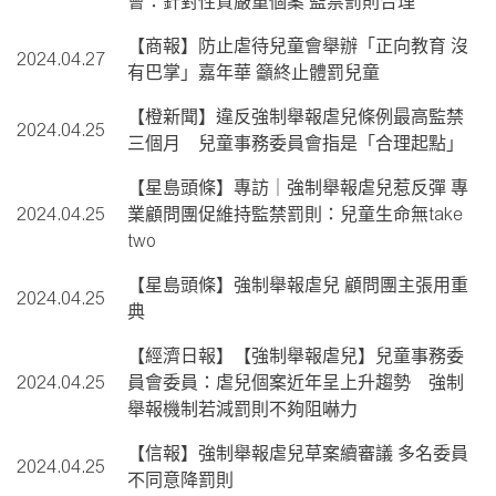
會：針對性質嚴重個案 監禁罰則合理
【商報】防止虐待兒童會舉辦「正向教育 沒
2024.04.27
有巴掌」嘉年華 籲終止體罰兒童
【橙新聞】違反強制舉報虐兒條例最高監禁
2024.04.25
三個月 兒童事務委員會指是「合理起點」
【星島頭條】專訪｜強制舉報虐兒惹反彈 專
2024.04.25
業顧問團促維持監禁罰則：兒童生命無take
two
【星島頭條】強制舉報虐兒 顧問團主張用重
2024.04.25
典
【經濟日報】【強制舉報虐兒】兒童事務委
2024.04.25
員會委員：虐兒個案近年呈上升趨勢 強制
舉報機制若減罰則不夠阻嚇力
【信報】強制舉報虐兒草案續審議 多名委員
2024.04.25
不同意降罰則