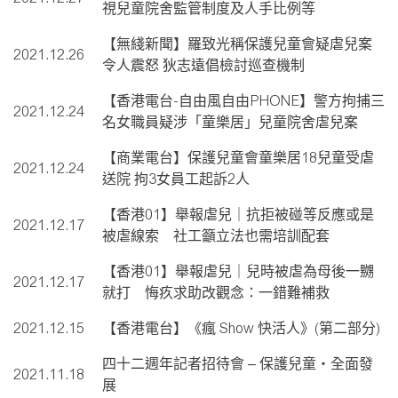
視兒童院舍監管制度及人手比例等
【無綫新聞】羅致光稱保護兒童會疑虐兒案
2021.12.26
令人震怒 狄志遠倡檢討巡查機制
【香港電台-自由風自由PHONE】警方拘捕三
2021.12.24
名女職員疑涉「童樂居」兒童院舍虐兒案
【商業電台】保護兒童會童樂居18兒童受虐
2021.12.24
送院 拘3女員工起訴2人
【香港01】舉報虐兒｜抗拒被碰等反應或是
2021.12.17
被虐線索 社工籲立法也需培訓配套
【香港01】舉報虐兒｜兒時被虐為母後一嬲
2021.12.17
就打 悔疚求助改觀念：一錯難補救
2021.12.15
【香港電台】《瘋 Show 快活人》(第二部分)
四十二週年記者招待會 – 保護兒童‧全面發
2021.11.18
展