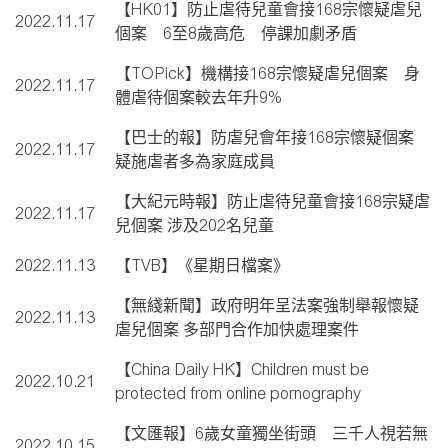
【HK01】防止虐待兒童會接168宗懷疑虐兒
2022.11.17
個案 6至8歲高危 停課加劇矛盾
【TOPick】機構接168宗懷疑虐兒個案 身
2022.11.17
體虐待個案較去年升9%
【巴士的報】防虐兒會年接168宗懷疑個案
2022.11.17
疑施虐者多為家庭成員
【大紀元時報】防止虐待兒童會接168宗疑虐
2022.11.17
兒個案 涉及202名兒童
2022.11.13
【TVB】《星期日檔案》
【無綫新聞】政府明年呈法案強制舉報懷疑
2022.11.13
虐兒個案 多部門合作加快處理案件
【China Daily HK】Children must be
2022.10.21
protected from online pornography
【文匯報】6歲女童獨坐街頭 三千人視若無
2022.10.15