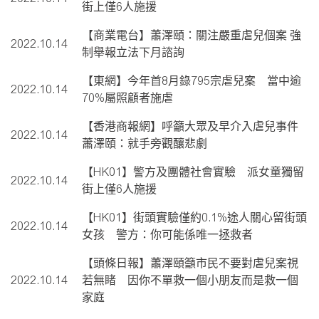
街上僅6人施援
【商業電台】蕭澤頤：關注嚴重虐兒個案 強
2022.10.14
制舉報立法下月諮詢
【東網】今年首8月錄795宗虐兒案 當中逾
2022.10.14
70%屬照顧者施虐
【香港商報網】呼籲大眾及早介入虐兒事件
2022.10.14
蕭澤頤：就手旁觀釀悲劇
【HK01】警方及團體社會實驗 派女童獨留
2022.10.14
街上僅6人施援
【HK01】街頭實驗僅約0.1%途人關心留街頭
2022.10.14
女孩 警方：你可能係唯一拯救者
【頭條日報】蕭澤頤籲市民不要對虐兒案視
2022.10.14
若無睹 因你不單救一個小朋友而是救一個
家庭