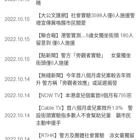
睹
【大公文匯網】社會實驗3588人僅6人施援警
2022.10.15
增宣傳冀喚醒市民關愛
【聯合報】港警實測…6歲女獨坐街頭 180人
2022.10.15
留意到 僅6人施援
【點新聞】警方「旁觀者實驗」 女童獨坐
2022.10.15
街頭僅6人施援
【無綫新聞】今年首八個月虐兒案較去年微
2022.10.14
升 警方稱「旁觀者效應」或延遲揭發
2022.10.14
【NOW TV】本港虐兒個案首8個月有795宗
【Cable TV】首八個月虐兒案微升1.9% 警
2022.10.14
設街頭實驗指多數人不會幫助兒童 籲市民
主動申援手
【RTHK】警方及團體社會實驗 派女童獨留
2022.10.14