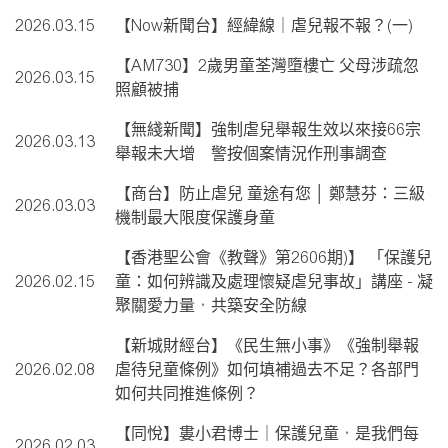
2026.03.15
【Now新聞台】經緯線｜虐兒報不報？(一)
【AM730】2歲男童荃灣墮樓亡 父母涉疏忽
2026.03.15
照顧被捕
【無綫新聞】強制虐兒舉報生效以來接66宗
2026.03.13
舉報未大增 警按個案情況作刑事調查
【商台】防止虐兒 童途有您 │ 鄭慧芬：三級
2026.03.03
機制最大限度保護身童
【香港聖公會《教聲》第2606期)】 「保護兒
2026.02.15
童：如何辨識及處理懷疑虐兒事故」講座 - 凝
聚關愛力量，共築安全防線
【新城財經台】《民生無小事》《強制舉報
2026.02.08
虐待兒童條例》如何填補過去不足？各部門
如何共同推進條例？
【同悅】婁小君博士｜保護兒童，是我們每
2026.02.03