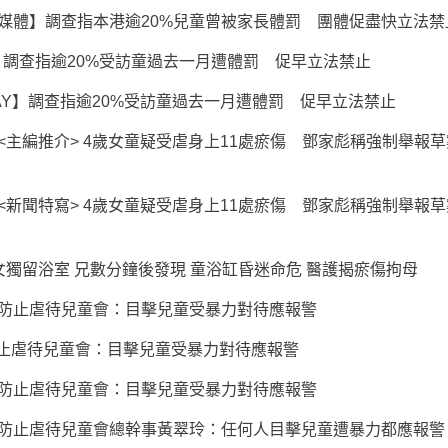
媒體】調查指本港逾20%兒童曾被家長體罰 團體促盡快立法禁
東網】調查指逾20%受訪童過去一月遭體罰 促早立法禁止
ODAY】調查指逾20%受訪童過去一月遭體罰 促早立法禁止
<主編推介> 4歲女童疑受虐身上11處瘀傷 鄧家彪稱強制舉報
<新聞特寫> 4歲女童疑受虐身上11處瘀傷 鄧家彪稱強制舉報
女獨留浴室 兄數分鐘後發現 童浴缸昏迷命危 醫護揭瘀傷拘母
防止虐待兒童會：目擊兒童受暴力對待應報警
】防止虐待兒童會：目擊兒童受暴力對待應報警
防止虐待兒童會：目擊兒童受暴力對待應報警
防止虐待兒童會總幹事黃翠玲：任何人目擊兒童遭暴力都應報警