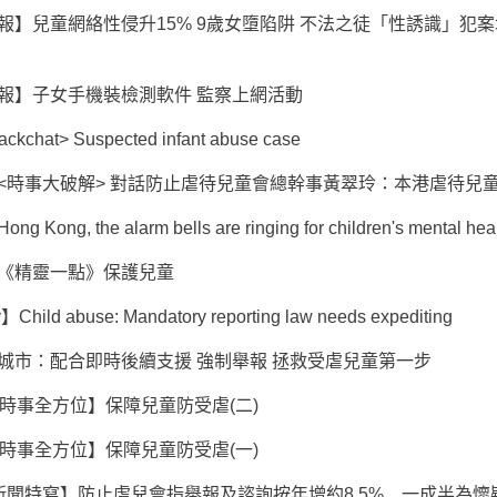
報】兒童網絡性侵升15% 9歲女墮陷阱 不法之徒「性誘識」犯案
報】子女手機裝檢測軟件 監察上網活動
chat> Suspected infant abuse case
<時事大破解> 對話防止虐待兒童會總幹事黃翠玲：本港虐待兒
 Kong, the alarm bells are ringing for children's mental hea
《精靈一點》保護兒童
】Child abuse: Mandatory reporting law needs expediting
城市：配合即時後續支援 強制舉報 拯救受虐兒童第一步
> 時事全方位】保障兒童防受虐(二)
> 時事全方位】保障兒童防受虐(一)
新聞特寫】防止虐兒會指舉報及諮詢按年增約8.5% 一成半為懷