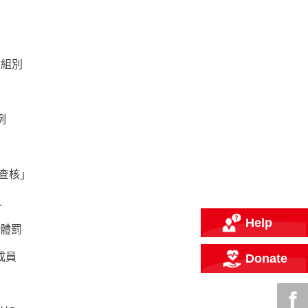
危組別
例
查核」
1
Help
禁體罰
成員
Donate