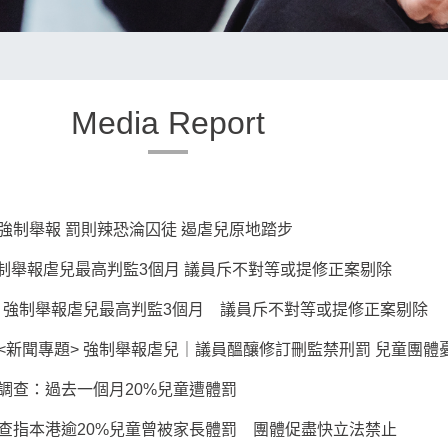
Media Report
強制舉報 罰則辣恐淪囚徒 遏虐兒原地踏步
】強制舉報虐兒最高判監3個月 議員斥不對等或提修正案剔除
東網】強制舉報虐兒最高判監3個月 議員斥不對等或提修正案剔除
<新聞專題> 強制舉報虐兒｜議員醞釀修訂刪監禁刑罰 兒童團體
調查：過去一個月20%兒童遭體罰
查指本港逾20%兒童曾被家長體罰 團體促盡快立法禁止