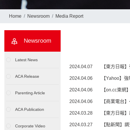
Home
Newsroom
Media Report
Newsroom
Latest News
2024.04.07
【東方日報】
ACA Release
2024.04.06
【Yahoo
2024.04.06
【on.cc
Parenting Article
2024.04.06
【商業電台】
ACA Publication
2024.03.28
【東方日報】
2024.03.27
【點新聞】調
Corporate Video