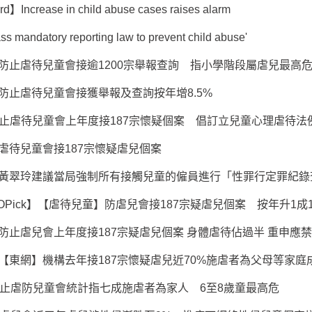
d】Increase in child abuse cases raises alarm
mandatory reporting law to prevent child abuse'
防止虐待兒童會接逾1200宗舉報查詢 指小學階段屬虐兒最高
防止虐待兒童會接獲舉報及查詢按年增8.5%
】防止虐待兒童會上年度接187宗懷疑個案 倡訂立兒童心理虐待法
虐待兒童會接187宗懷疑虐兒個案
黃翠玲建議當局強制所有接觸兒童的僱員進行「性罪行定罪紀錄
OPick】【虐待兒童】防虐兒會接187宗疑虐兒個案 按年升1成
防止虐兒會上年度接187宗疑虐兒個案 身體虐待佔過半 重申應
【東網】機構去年接187宗懷疑虐兒近70%施虐者為父母等家庭
防止虐防兒童會統計指七成施虐者為家人 6至8歲童最高危