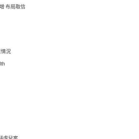
增 布局取信
童情況
lth
疑虐兒案