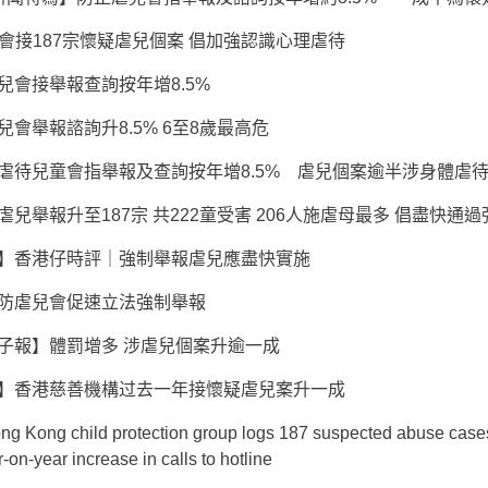
協會接187宗懷疑虐兒個案 倡加強認識心理虐待
兒會接舉報查詢按年增8.5%
會舉報諮詢升8.5% 6至8歲最高危
虐待兒童會指舉報及查詢按年增8.5% 虐兒個案逾半涉身體虐
兒舉報升至187宗 共222童受害 206人施虐母最多 倡盡快通
】香港仔時評｜強制舉報虐兒應盡快實施
防虐兒會促速立法強制舉報
子報】體罰增多 涉虐兒個案升逾一成
】香港慈善機構过去一年接懷疑虐兒案升一成
ong child protection group logs 187 suspected abuse cases
on-year increase in calls to hotline