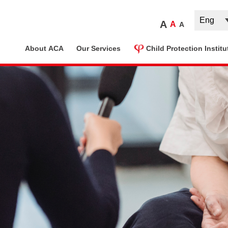
A
A
A
ome
About ACA
Our Services
Child Protection Institu